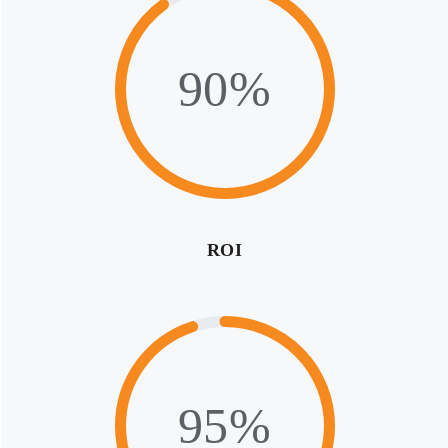
90%
ROI
95%