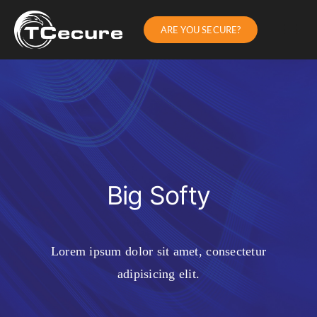
Skip
ARE YOU SECURE?
to
Toggl
Navig
Services
content
Industries
About Us
Blog
Big Softy
Partners
Lorem ipsum dolor sit amet, consectetur
adipisicing elit.